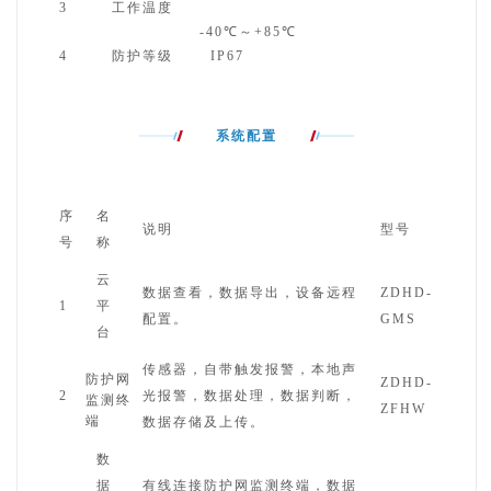
3
工作温度
-40℃～+85℃
4
防护等级
IP67
系统配置
序
名
说明
型号
号
称
云
数据查看，数据导出，设备远程
ZDHD-
1
平
配置。
GMS
台
传感器，自带触发报警，本地声
防护网
ZDHD-
2
光报警，数据处理，数据判断，
监测终
ZFHW
端
数据存储及上传。
数
据
有线连接防护网监测终端，数据