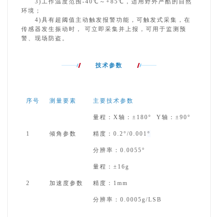
3)工作温度范围-40℃～+85℃，适用野外严酷的自然
环境；
4)具有超阈值主动触发报警功能，可触发式采集，在
传感器发生振动时， 可立即采集并上报，可用于监测预
警、现场防盗。
技术参数
序号
测量要素
主要技术参数
量程：
X轴：±180° Y轴：±90°
1
倾角参数
精度：
0.2°/0.001
°
分辨率：
0.0055°
量程：
±16g
2
加速度参数
精度：
1mm
分辨率：
0.0005g/LSB