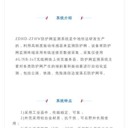
系统介绍
ZDHD-
ZFHW
防护网监测系统是中地恒达研发生产
的，利用高精度振动传感器来监测防护网，设备将防护
网监测终端采用有线连接至数据采集，采集仪使用
4G/NB-IoT
无线网络上传至服务器。防护网监测系统主
要对各类防护网产生的倾斜量和振动量进行自动化监
测，包括公路、铁路、危险路段边坡落石防护网等。
系统特点
1)采用工业器件，性能稳定、可靠；
2)外壳采用铝合金材质，抗干扰，可在野外长期使
用；